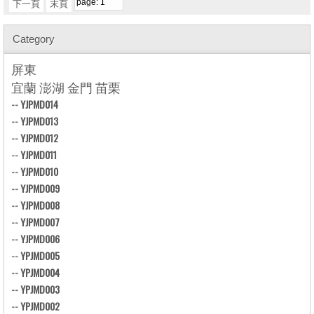
下一頁
末頁
Category
屏東
宜蘭 澎湖 金門 苗栗
--
YJPMD014
--
YJPMD013
--
YJPMD012
--
YJPMD011
--
YJPMD010
--
YJPMD009
--
YJPMD008
--
YJPMD007
--
YJPMD006
--
YPJMD005
--
YPJMD004
--
YPJMD003
--
YPJMD002