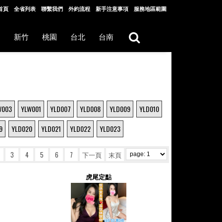
首頁
全省列表
聯繫我們
外約流程
新手注意事項
服務地區範圍
中
新竹
桃園
台北
台南
W003
YLW001
YLD007
YLD008
YLD009
YLD010
9
YLD020
YLD021
YLD022
YLD023
3
4
5
6
7
下一頁
末頁
虎尾定點