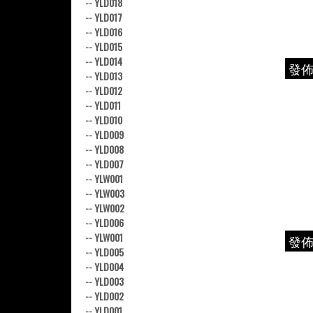
--
YLD018
--
YLD017
--
YLD016
--
YLD015
--
YLD014
發
--
YLD013
--
YLD012
--
YLD011
--
YLD010
--
YLD009
--
YLD008
--
YLD007
--
YLW001
--
YLW003
--
YLW002
--
YLD006
--
YLW001
發
--
YLD005
--
YLD004
--
YLD003
--
YLD002
--
YLD001