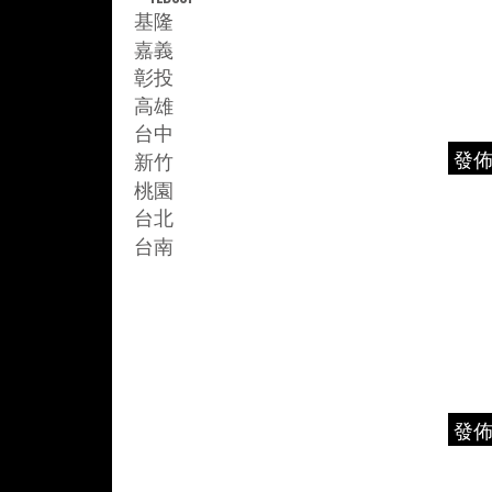
基隆
嘉義
彰投
高雄
台中
發
新竹
桃園
台北
台南
發