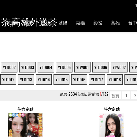
送茶,高雄外送茶
花蓮
台東
雲林
基隆
嘉義
彰投
高雄
台
YLD002
YLD003
YLD004
YLD005
YLW001
YLD006
YLW002
YL
YLD012
YLD013
YLD014
YLD015
YLD016
YLD017
YLD018
YLD01
總共 2634 記錄, 當前頁
1
/132
首頁
1
2
斗六定點
斗六定點