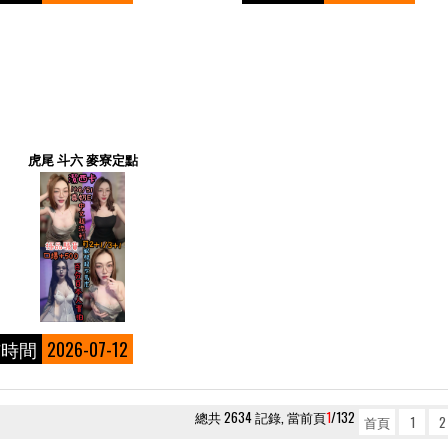
虎尾 斗六 麥寮定點
佈時間
2026-07-12
總共 2634 記錄, 當前頁
1
/132
首頁
1
2