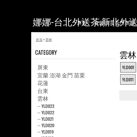
娜娜-台北外送茶,新北外
屏東
宜蘭 澎湖 金門 苗栗
首頁
>
雲林
雲林
CATEGORY
屏東
YLD001
宜蘭 澎湖 金門 苗栗
YLD011
花蓮
台東
雲林
--
YLD023
--
YLD022
--
YLD021
--
YLD020
--
YLD019